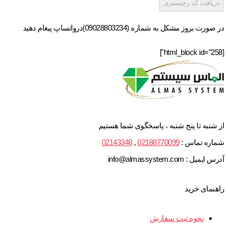
دریافت کد رجیستری
در صورت بروز مشکل به شماره (09028803234)درواتساپ پیغام دهید
[html_block id="258"]
از شنبه تا پنج شنبه ، پاسخگوی شما هستیم
شماره تماس :
02188770099
,
02143348
آدرس ایمیل : info@almassystem.com
راهنمای خرید
نحوه ثبت سفارش