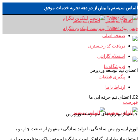
الماس سیستم با بیش از دو دهه تجربه خدمات موفق
فیس بوک
Twitter
پینترست
لینکدین
تلگرام
فیس بوک
Twitter
پینترست
لینکدین
تلگرام
صفحه اصلی
دریافت کد رجیستری
استعلام گارانتی
فروشگاه ما
اعضای تیم توسعه وردپرس
پیگیری قطعات
ارتباط با ما
02. اعضای تیم حرفه ایی ما
فهرست
جمعی از بهترین های تیم توسعه وردپرس
لورم ایپسوم متن ساختگی با تولید سادگی نامفهوم از صنعت چاپ و با
استفاده از طراحان گرافیک است. چاپگرها و متون بلکه روزنامه و مجله در