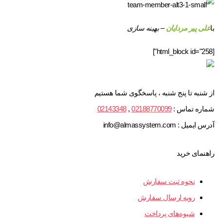
با
علی پیر مردایان
– بهینه سازی
[html_block id="258"]
از شنبه تا پنج شنبه ، پاسخگوی شما هستیم
شماره تماس :
02188770099
,
02143348
آدرس ایمیل : info@almassystem.com
راهنمای خرید
نحوه ثبت سفارش
رویه ارسال سفارش
شیوه‌های پرداخت