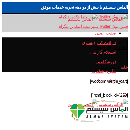
الماس سیستم با بیش از دو دهه تجربه خدمات موفق
فیس بوک
Twitter
پینترست
لینکدین
تلگرام
فیس بوک
Twitter
پینترست
لینکدین
تلگرام
صفحه اصلی
دریافت کد رجیستری
سبد خرید
استعلام گارانتی
فروشگاه ما
خانه
»
سبد خرید
پیگیری قطعات
ارتباط با ما
[woocommerce_cart]
فهرست
[html_block id="258"]