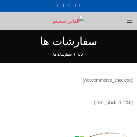
سفارشات ها
خانه
سفارشات ها
[woocommerce_checkout]
[html_block id="258"]