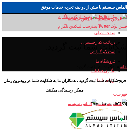
الماس سیستم با بیش از دو دهه تجربه خدمات موفق
فیس بوک
Twitter
پینترست
لینکدین
تلگرام
فیس بوک
Twitter
پینترست
لینکدین
تلگرام
صفحه اصلی
دریافت کد رجیستری
شکایات شما ثبت گردید.
استعلام گارانتی
فروشگاه ما
خانه
»
شکایات شما ثبت گردید.
پیگیری قطعات
ارتباط با ما
فرم شکایات شما ثبت گردید ، همکاران ما به شکایت شما در زودترین زمان
ممکن رسیدگی میکنند.
فهرست
[html_block id="258"]