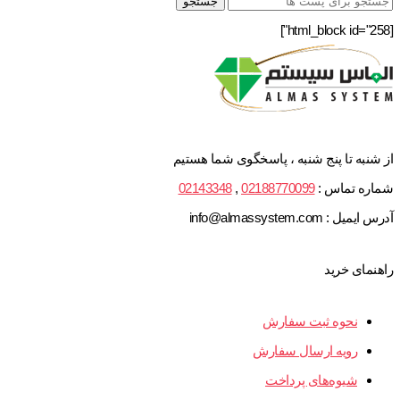
جستجو
[html_block id="258"]
از شنبه تا پنج شنبه ، پاسخگوی شما هستیم
شماره تماس :
02188770099
,
02143348
آدرس ایمیل : info@almassystem.com
راهنمای خرید
نحوه ثبت سفارش
رویه ارسال سفارش
شیوه‌های پرداخت