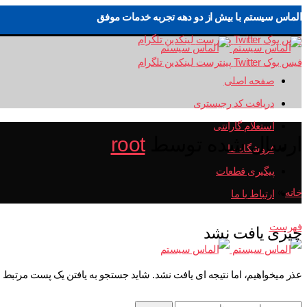
الماس سیستم با بیش از دو دهه تجربه خدمات موفق
فیس بوک
Twitter
پینترست
لینکدین
تلگرام
فیس بوک
Twitter
پینترست
لینکدین
تلگرام
صفحه اصلی
دریافت کد رجیستری
استعلام گارانتی
ارسال شده توسط
root
فروشگاه ما
پیگیری قطعات
خانه
»
ارتباط با ما
فهرست
چیزی یافت نشد
عذر میخواهیم، اما نتیجه ای یافت نشد. شاید جستجو به یافتن یک پست مرتبط 